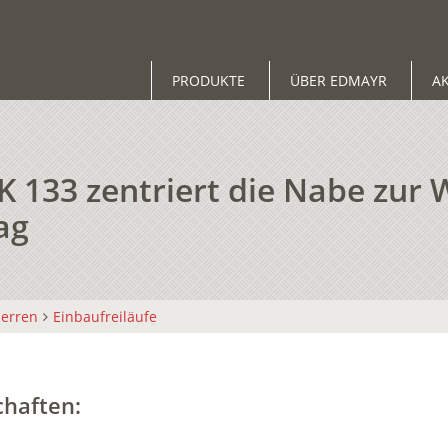
PRODUKTE
ÜBER EDMAYR
A
133 zentriert die Nabe zur W
ag
perren
Einbaufreiläufe
chaften: