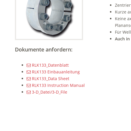
Zentrie
Kurze a
Keine a
Planans
Für Wel
Auch in
Dokumente anfordern:
RLK133_Datenblatt
RLK133 Einbauanleitung
RLK133_Data Sheet
RLK133 Instruction Manual
3-D_Datei/3-D_File