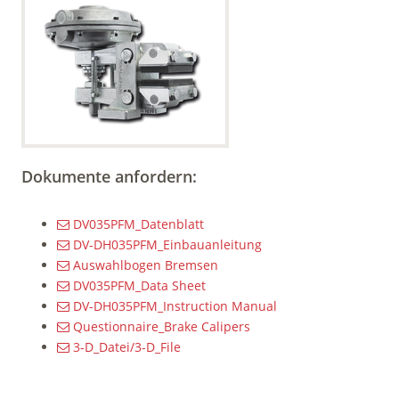
Dokumente anfordern:
DV035PFM_Datenblatt
DV-DH035PFM_Einbauanleitung
Auswahlbogen Bremsen
DV035PFM_Data Sheet
DV-DH035PFM_Instruction Manual
Questionnaire_Brake Calipers
3-D_Datei/3-D_File