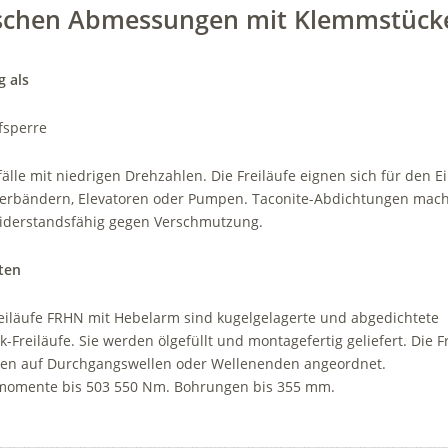
schen Abmessungen mit Klemmstück
 als
fsperre
fälle mit niedrigen Drehzahlen. Die Freiläufe eignen sich für den E
erbändern, Elevatoren oder Pumpen. Taconite-Abdichtungen mac
widerstandsfähig gegen Verschmutzung.
ten
eiläufe FRHN mit Hebelarm sind ­kugelgelagerte und abgedichtete
Freiläufe. Sie werden ölgefüllt und montage­fertig geliefert. Die F
en auf Durchgangswellen oder Wellenenden angeordnet.
omente bis 503 550 Nm. Bohrungen bis 355 mm.