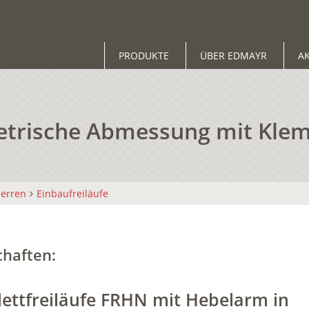
PRODUKTE
ÜBER EDMAYR
A
etrische Abmessung mit Kl
perren
Einbaufreiläufe
chaften:
ettfreiläufe FRHN
mit Hebelarm in