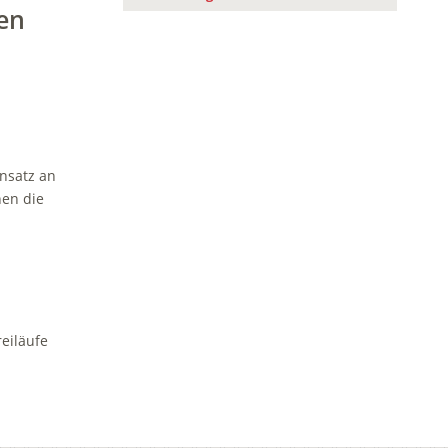
en
insatz an
hen die
reiläufe