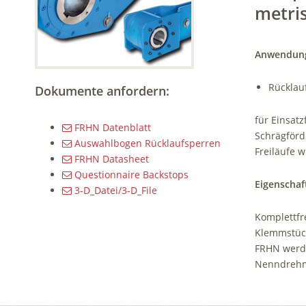
metri
Anwendung
Rücklau
Dokumente anfordern:
für Einsatz
FRHN Datenblatt
Schrägförd
Auswahlbogen Rücklaufsperren
Freiläufe 
FRHN Datasheet
Questionnaire Backstops
Eigenschaf
3-D_Datei/3-D_File
Komplettfr
Klemmstück-
FRHN werd
Nenndrehm