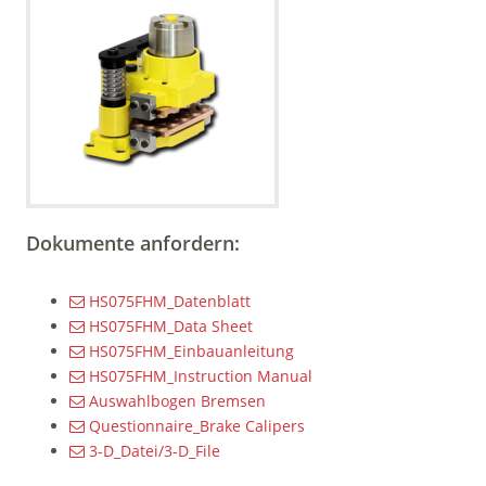
Dokumente anfordern:
HS075FHM_Datenblatt
HS075FHM_Data Sheet
HS075FHM_Einbauanleitung
HS075FHM_Instruction Manual
Auswahlbogen Bremsen
Questionnaire_Brake Calipers
3-D_Datei/3-D_File