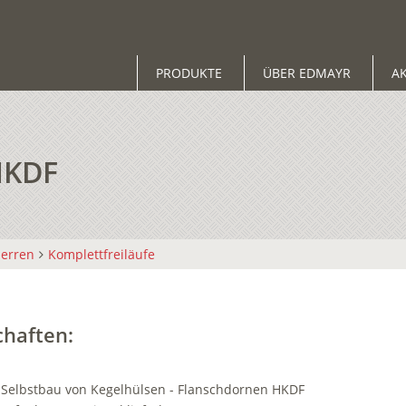
PRODUKTE
ÜBER EDMAYR
A
HKDF
perren
Komplettfreiläufe
chaften:
 Selbstbau von Kegelhülsen - Flanschdornen HKDF