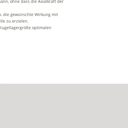
ann, ohne dass die Axialkraft der
h, die gewünschte Wir­kung mit
lle zu erzielen.
el­la­ger­grö­ße op­ti­ma­len