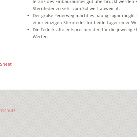
l­er­anz des Einbauraumes gut über­brückt werden k
Sternfeder zu sehr vom Sollwert abweicht.
Der große Federweg macht es häu­fig sogar möglic
einer einzigen Stern­fe­der für beide Lager einer We
Die Federkräfte entsprechen den für die jeweilige Ku­g
Werten.
 Sheet
nschutz